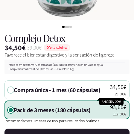
Complejo Detox
34,50€
39,00€
¡Oferta solo hoy!
Favorece el bienestar digestivo y la sensación de ligereza
Modo de empleo: tomar 2 cápsulas al día durante el desayuno con un vaso de agua.
Complemento alimenticio (60 cápsulas – Peso neto: 28,6 g)
34,50€
Compra única - 1 mes (60 cápsulas)
39,00€
AHORRA -20%
93,60€
Pack de 3 meses (180 cápsulas)
117,00€
Recomendamos 3 meses de uso para resultados óptimos