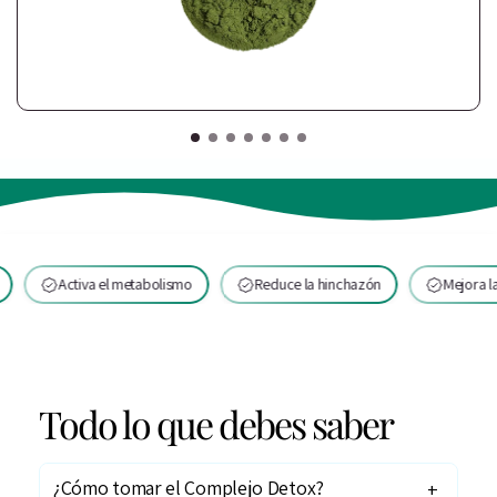
Activa el metabolismo
Reduce la hinchazón
Mejora la digestió
Todo lo que debes saber
¿Cómo tomar el Complejo Detox?
+